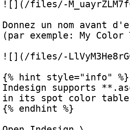
![](/files/-M_uayrZLM7f
Donnez un nom avant d'e
(par exemple: My Color 
![](/files/-LlVyM3He8rG
{% hint style="info" %}

Indesign supports **.as
in its spot color tables
{% endhint %}

Open Indesign.\
