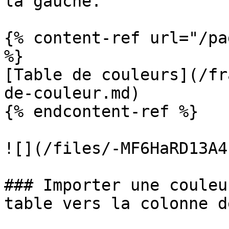
la gauche.

{% content-ref url="/pa
%}

[Table de couleurs](/fr
de-couleur.md)

{% endcontent-ref %}

![](/files/-MF6HaRD13A4
### Importer une couleu
table vers la colonne d