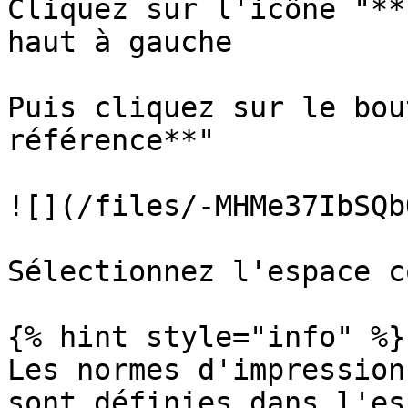
Cliquez sur l'icône "**
haut à gauche

Puis cliquez sur le bou
référence**"

![](/files/-MHMe37IbSQb
Sélectionnez l'espace c
{% hint style="info" %}

Les normes d'impression
sont définies dans l'es