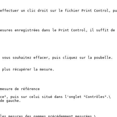
effectuer un clic droit sur le fichier Print Control, pu
esures enregistrées dans le Print Control, il suffit de 
 vous souhaitez effacer, puis cliquez sur la poubelle.

 plus récupérer la mesure.

mesure de référence

ce", puis sur celui situé dans l'onglet "Contrôles".\

de gauche.

les mesures des gammes précédemment mesurées.\
