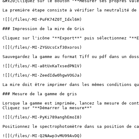
&#x20;Cliquez sur le bouton "**Mesurer ses propres vale
La première étape consiste à vérifier la neutralité de 
![](/files/-MI-PuFK74Z0T_Idxl6H)

### Impression de la mire de Gris

Cliquez sur l'icône "**Export**" puis sélectionnez "**E
![](/files/-MI-ZYGUcsCxf30xoros)

Sauvegardez la gamme au format Tiff ou pdf dans un doss
![](/files/-MI-a8tUxKaTxsedPN1V)

![](/files/-MI-ZeedIdw0hgwVOGJa)

La mire doit être imprimer dans les mêmes conditions qu
### Mesure de la gamme de gris

Lorsque la gamme est imprimée, lancez la mesure de cont
Cliquez sur "**Démarrer la mesure**"

![](/files/-MI-PyKi789anghEmoI8)

Positionnez le spectrophotomètre dans sa position de ca
![](/files/-MI-Q2NAwp3vMU99AvDQ)
