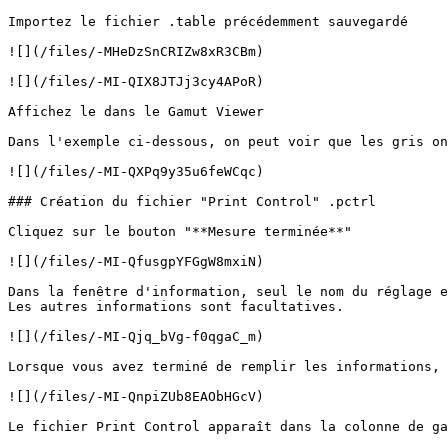
Importez le fichier .table précédemment sauvegardé

![](/files/-MHeDzSnCRIZw8xR3CBm)

![](/files/-MI-QIX8JTJj3cy4APoR)

Affichez le dans le Gamut Viewer

Dans l'exemple ci-dessous, on peut voir que les gris on
![](/files/-MI-QXPq9y35u6feWCqc)

### Création du fichier "Print Control" .pctrl

Cliquez sur le bouton "**Mesure terminée**"

![](/files/-MI-QfusgpYFGgW8mxiN)

Dans la fenêtre d'information, seul le nom du réglage e
Les autres informations sont facultatives.

![](/files/-MI-Qjq_bVg-f0qgaC_m)

Lorsque vous avez terminé de remplir les informations, 
![](/files/-MI-QnpiZUb8EAObHGcV)

Le fichier Print Control apparaît dans la colonne de ga