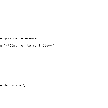
e gris de référence.

n "**Démarrer le contrôle**".

e de droite.\
