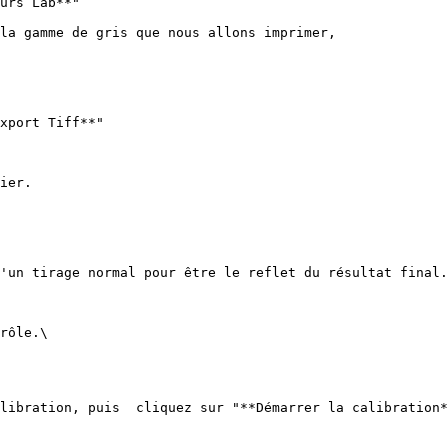
urs Lab**"

la gamme de gris que nous allons imprimer,

xport Tiff**"

ier.

'un tirage normal pour être le reflet du résultat final.

rôle.\

libration, puis  cliquez sur "**Démarrer la calibration*