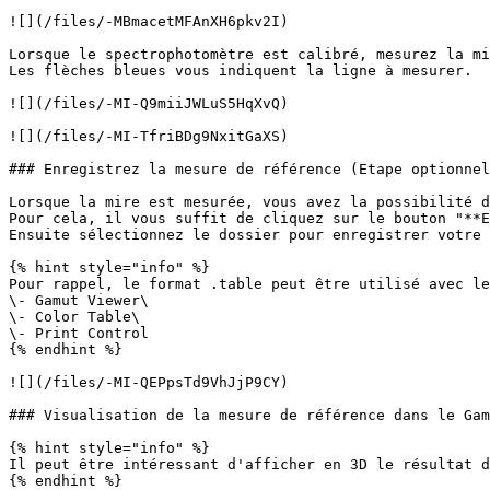
![](/files/-MBmacetMFAnXH6pkv2I)

Lorsque le spectrophotomètre est calibré, mesurez la mi
Les flèches bleues vous indiquent la ligne à mesurer.

![](/files/-MI-Q9miiJWLuS5HqXvQ)

![](/files/-MI-TfriBDg9NxitGaXS)

### Enregistrez la mesure de référence (Etape optionnel
Lorsque la mire est mesurée, vous avez la possibilité d
Pour cela, il vous suffit de cliquez sur le bouton "**E
Ensuite sélectionnez le dossier pour enregistrer votre 
{% hint style="info" %}

Pour rappel, le format .table peut être utilisé avec le
\- Gamut Viewer\

\- Color Table\

\- Print Control

{% endhint %}

![](/files/-MI-QEPpsTd9VhJjP9CY)

### Visualisation de la mesure de référence dans le Gam
{% hint style="info" %}

Il peut être intéressant d'afficher en 3D le résultat d
{% endhint %}
