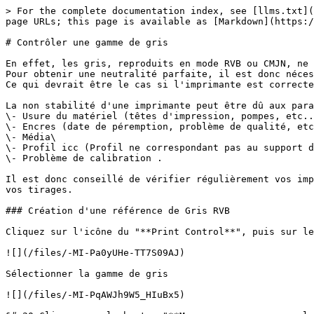
> For the complete documentation index, see [llms.txt](
page URLs; this page is available as [Markdown](https:/
# Contrôler une gamme de gris

En effet, les gris, reproduits en mode RVB ou CMJN, ne 
Pour obtenir une neutralité parfaite, il est donc néces
Ce qui devrait être le cas si l'imprimante est correcte
La non stabilité d'une imprimante peut être dû aux para
\- Usure du matériel (têtes d'impression, pompes, etc..
\- Encres (date de péremption, problème de qualité, etc
\- Média\

\- Profil icc (Profil ne correspondant pas au support d
\- Problème de calibration .

Il est donc conseillé de vérifier régulièrement vos imp
vos tirages.

### Création d'une référence de Gris RVB

Cliquez sur l'icône du "**Print Control**", puis sur le
![](/files/-MI-Pa0yUHe-TT7S09AJ)

Sélectionner la gamme de gris

![](/files/-MI-PqAWJh9W5_HIuBx5)
