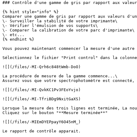
### Contrôle d'une gamme de gris par rapport aux valeur
{% hint style="info" %}

Comparer une gamme de gris par rapport aux valeurs d'un
\- Surveiller la stabilité de votre imprimante\

\- Vérifier l'émulsion de vos supports\

\- Comparer la calibration de votre parc d'imprimante\

\- etc...

{% endhint %}

Vous pouvez maintenant commencer la mesure d'une autre 
Sélectionnez le fichier "Print control" dans la colonne
![](/files/-MI-Qrh6c848tWmb-DoO)

La procédure de mesure de la gamme commence...\

Assurez vous que votre spectrophotomètre est connecté, 
![](/files/-MI-QvkKC1Pv3FEoYvjo)

![](/files/-MI-TfriBDg9NxitGaXS)

Lorsque la mesure des trois lignes est terminée, La nou
Cliquez sur le bouton "**Mesure terminée**"

![](/files/-MIEmDYEPpayY6O45nM_)

Le rapport de contrôle apparait.
