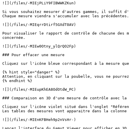
![](/files/-MIEjPLiY9FIBWWKZKun)

Si vous souhaitez mesurer d'autres gammes, il suffit d'
Chaque mesure viendra s'accumuler avec les précédentes.

![](/files/-MIEqrrDtirf5GXdT0AV)

Pour visualiser le rapport de contrôle de chacune des m
concernée.

![](/files/-MIEw0Otny_ylQrQO2Fp)

### Pour effacer une mesure

Cliquez sur l'icône bleue correspondant à la mesure que
{% hint style="danger" %}

Attention, en cliquant sur la poubelle, vous ne pourrez
{% endhint %}

![](/files/-MIEupKhEA8OdOtdW_PC)

### Comparaison en 3D d'une mesure de contrôle avec la 
Cliquez sur l'icône violet situé dans l'onglet "Référen
Les tables des mesures vont apparaitre dans la colonne 
![](/files/-MIEnKFBHeh9p2nVsHr-)

Lancez l'interface du Gamut Viewer pour afficher en 3D 